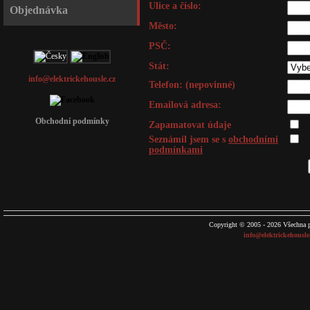
Ulice a číslo:
Objednávka
Město:
PSČ:
Stát:
info@elektrickehousle.cz
Telefon: (nepovinné)
Emailová adresa:
Obchodní podmínky
Zapamatovat údaje
Seznámil jsem se s
obchodními
podmínkami
Copyright © 2005 - 2026 Všechna p
info@elektrickehousle