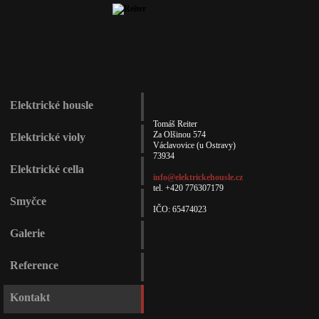
Elektrické housle
Tomáš Reiter
Za Olšinou 574
Elektrické violy
Václavovice (u Ostravy)
73934
Elektrické cella
info@elektrickehousle.cz
tel. +420 776307179
Smyčce
IČO: 65474023
Galerie
Reference
Kontakt